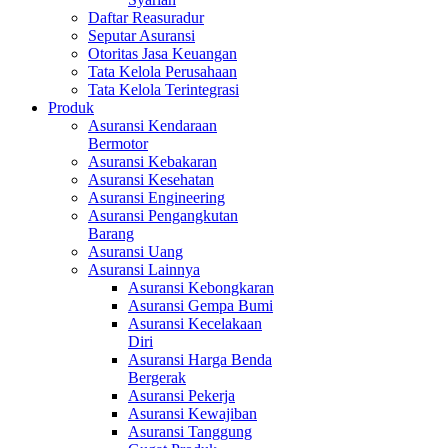
Daftar Reasuradur
Seputar Asuransi
Otoritas Jasa Keuangan
Tata Kelola Perusahaan
Tata Kelola Terintegrasi
Produk
Asuransi Kendaraan
Bermotor
Asuransi Kebakaran
Asuransi Kesehatan
Asuransi Engineering
Asuransi Pengangkutan
Barang
Asuransi Uang
Asuransi Lainnya
Asuransi Kebongkaran
Asuransi Gempa Bumi
Asuransi Kecelakaan
Diri
Asuransi Harga Benda
Bergerak
Asuransi Pekerja
Asuransi Kewajiban
Asuransi Tanggung