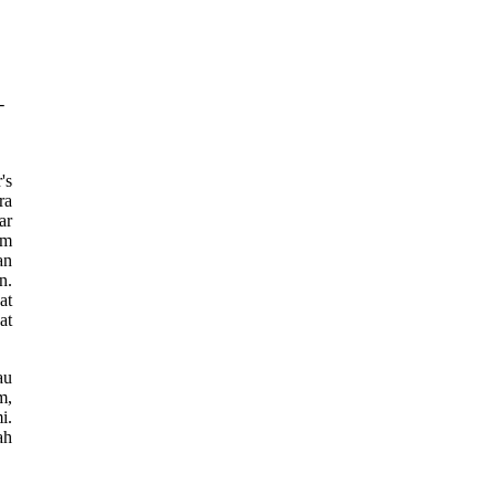
-
's
ra
ar
am
an
n.
at
at
au
m,
i.
ah