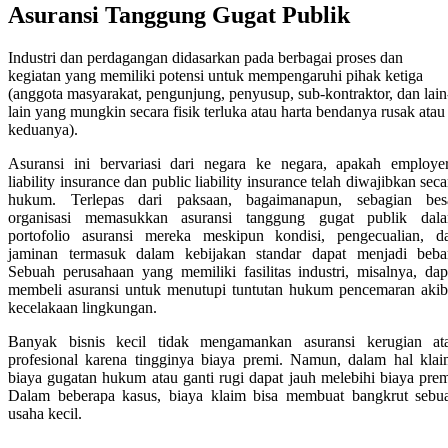
Asuransi Kecelakaan Diri
Asuransi Tanggung Gugat Publik
Asuransi Harta Benda
Bergerak
Industri dan perdagangan didasarkan pada berbagai proses dan
Asuransi Pekerja
kegiatan yang memiliki potensi untuk mempengaruhi pihak ketiga
Asuransi Kewajiban
(anggota masyarakat, pengunjung, penyusup, sub-kontraktor, dan lain
Asuransi Tanggung Gugat
lain yang mungkin secara fisik terluka atau harta bendanya rusak atau
Produk
keduanya).
Asuransi Tanggung Gugat
Publik
Asuransi ini bervariasi dari negara ke negara, apakah employer
Asuransi Profesi
liability insurance dan public liability insurance telah diwajibkan seca
Asuransi Tanggung Gugat
hukum. Terlepas dari paksaan, bagaimanapun, sebagian bes
Majikan
organisasi memasukkan asuransi tanggung gugat publik dal
Asuransi Jaminan Pemilik
portofolio asuransi mereka meskipun kondisi, pengecualian, d
Proyek
jaminan termasuk dalam kebijakan standar dapat menjadi beba
Sebuah perusahaan yang memiliki fasilitas industri, misalnya, dap
membeli asuransi untuk menutupi tuntutan hukum pencemaran akib
kecelakaan lingkungan.
Banyak bisnis kecil tidak mengamankan asuransi kerugian at
profesional karena tingginya biaya premi. Namun, dalam hal klai
biaya gugatan hukum atau ganti rugi dapat jauh melebihi biaya prem
Dalam beberapa kasus, biaya klaim bisa membuat bangkrut sebu
usaha kecil.