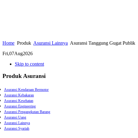
Home
Produk
Asuransi Lainnya
Asuransi Tanggung Gugat Publik
Fri,
07
Aug
2026
Skip to content
Produk Asuransi
Asuransi Kendaraan Bermotor
Asuransi Kebakaran
Asuransi Kesehatan
Asuransi Engineering
Asuransi Pengangkutan Barang
Asuransi Uang
Asuransi Lainnya
Asuransi Syariah
Asuransi Kebongkaran
Asuransi Gempa Bumi