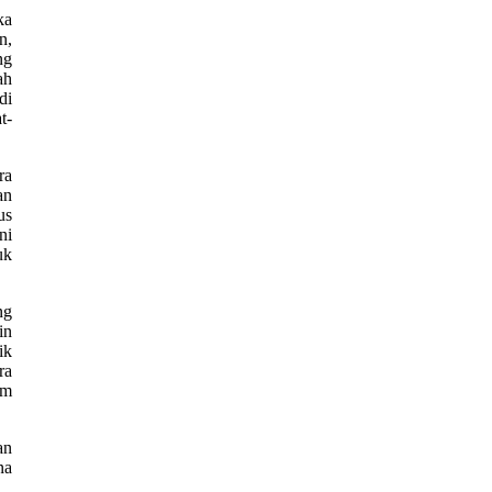
ka
n,
ng
ah
di
t-
ra
an
us
ni
uk
ng
in
ik
ra
um
an
na