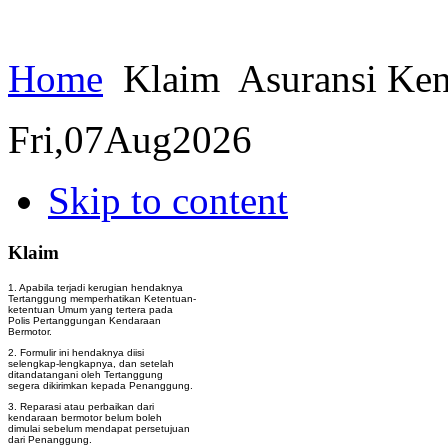
Home
Klaim
Asuransi Ken
Fri,
07
Aug
2026
Skip to content
Klaim
1. Apabila terjadi kerugian hendaknya
Tertanggung memperhatikan Ketentuan-
ketentuan Umum yang tertera pada
Polis Pertanggungan Kendaraan
Bermotor.
2. Formulir ini hendaknya diisi
selengkap-lengkapnya, dan setelah
ditandatangani oleh Tertanggung
segera dikirimkan kepada Penanggung.
3. Reparasi atau perbaikan dari
kendaraan bermotor belum boleh
dimulai sebelum mendapat persetujuan
dari Penanggung.