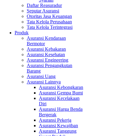
Daftar Reasuradur
Seputar Asuransi
Otoritas Jasa Keuangan
Tata Kelola Perusahaan
Tata Kelola Terintegrasi
Produk
Asuransi Kendaraan
Bermotor
Asuransi Kebakaran
Asuransi Kesehatan
Asuransi Engineering
Asuransi Pengangkutan
Barang
Asuransi Uang
Asuransi Lainnya
Asuransi Kebongkaran
Asuransi Gempa Bumi
Asuransi Kecelakaan
Diri
Asuransi Harga Benda
Bergerak
Asuransi Pekerja
Asuransi Kewajiban
Asuransi Tanggung